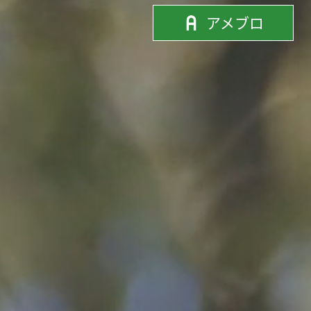
タ
アメブロ
ン
ア
ド
メ
エ
ブ
フ
ロ
エ
ム