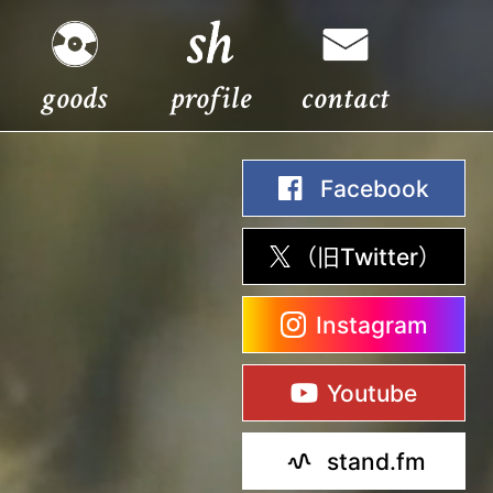
goods
profile
contact
Facebook
Facebook
（旧Twitter）
X
Instagram
Instagram
Youtube
Youtube
stand.fm
ス